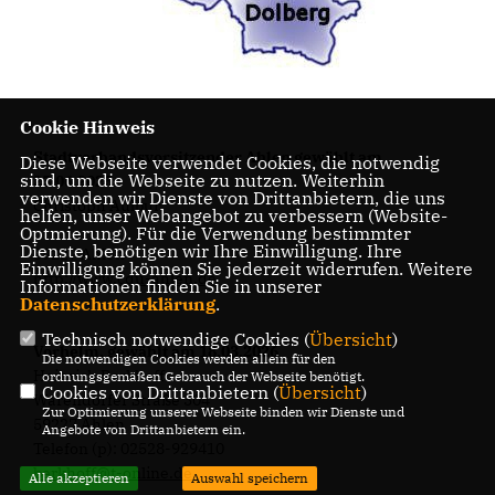
Cookie Hinweis
Stadtverbandsvorsitzender Ahlen gewählt am
Diese Webseite verwendet Cookies, die notwendig
sind, um die Webseite zu nutzen. Weiterhin
25.06.2025
verwenden wir Dienste von Drittanbietern, die uns
Christoph Aulbur
helfen, unser Webangebot zu verbessern (Website-
Optmierung). Für die Verwendung bestimmter
Dienste, benötigen wir Ihre Einwilligung. Ihre
59227 Ahlen
Einwilligung können Sie jederzeit widerrufen. Weitere
http://www.cdu-ahlen.de
Informationen finden Sie in unserer
Datenschutzerklärung
.
Technisch notwendige Cookies (
Übersicht
)
Vorhelm, gewählt am 18.03.2026
Die notwendigen Cookies werden allein für den
Heinrich Berkhoff
ordnungsgemäßen Gebrauch der Webseite benötigt.
Cookies von Drittanbietern (
Übersicht
)
Warendorfer Straße 304
Zur Optimierung unserer Webseite binden wir Dienste und
59227 Ahlen
Angebote von Drittanbietern ein.
Telefon (p): 02528-929410
berkhoff@t-online.de
Alle akzeptieren
Auswahl speichern