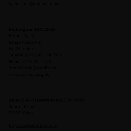
k.jonscher@ahlencom.biz
Dolberg am 10.03.2025
Dennis Kykal
Lange Wand 47a
59229 Ahlen
Telefon (p): 02388-8009834
Mobil: 0176-32541512
denniskykal@gmail.com
www.cdu-dolberg.de
Ahlen Süd-Ost gewählt am 27.09.2023
Sandra Kreuz
59229 Ahlen
http://www.cdu-ahlen.de