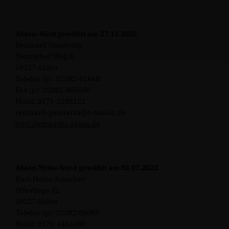
Ahlen-West gewählt am 27.11.2025
Reinhard Genderka
Oestricher Weg 8
59227 Ahlen
Telefon (p): 02382-81668
Fax (p): 02382-805580
Mobil: 0171-2288121
reinhard-genderka@t-online.de
http://www.cdu-ahlen.de
Ahlen Mitte-Nord gewählt am 02.07.2025
Karl-Heinz Jonscher
Olfestiege 31
59227 Ahlen
Telefon (p): 02382/86089
Mobil: 0170-4414480