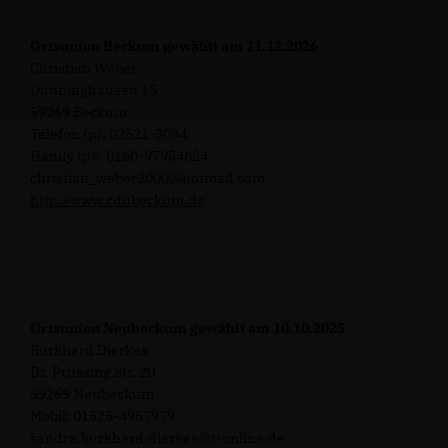
Ortsunion Beckum gewählt am 11.12.2026
Christian Weber
Dünninghausen 15
59269 Beckum
Telefon (p): 02521-3084
Handy (p): 0160-97954624
christian_weber2000@hotmail.com
http://www.cdubeckum.de
Ortsunion Neubeckum gewählt am 10.10.2025
Burkhard Dierkes
Dr. Prüssing Str. 20
59269 Neubeckum
Mobil: 01525-4957979
sandra.burkhard.dierkes@t-online.de