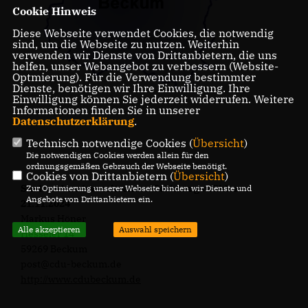
Cookie Hinweis
Diese Webseite verwendet Cookies, die notwendig
sind, um die Webseite zu nutzen. Weiterhin
verwenden wir Dienste von Drittanbietern, die uns
helfen, unser Webangebot zu verbessern (Website-
Optmierung). Für die Verwendung bestimmter
Dienste, benötigen wir Ihre Einwilligung. Ihre
Einwilligung können Sie jederzeit widerrufen. Weitere
Informationen finden Sie in unserer
Datenschutzerklärung
.
Technisch notwendige Cookies (
Übersicht
)
Die notwendigen Cookies werden allein für den
ordnungsgemäßen Gebrauch der Webseite benötigt.
Cookies von Drittanbietern (
Übersicht
)
Stadtverbandsvorsitzender Beckum gewählt am
Zur Optimierung unserer Webseite binden wir Dienste und
Angebote von Drittanbietern ein.
21.11.2024
Markus Höner
Alle akzeptieren
Auswahl speichern
Hesseler 14
59269 Beckum
post@cdu-beckum.de
http://www.cdubeckum.de