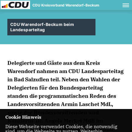
CDU Kreisverband Warendorf-Beckum
CDU Warendorf-Beckum beim
Landesparteitag
Delegierte und Gäste aus dem Kreis
Warendorf nahmen am CDU Landesparteitag
in Bad Salzuflen teil. Neben den Wahlen der
Delegierten für den Bundesparteitag
standen die programmatischen Reden des
Landesvorsitzenden Armin Laschet MdL,
sowie der Bundesvorsitzenden und
Cookie Hinweis
Kanzlerin Dr. Angela Merkel MdB im
Diese Webseite verwendet Cookies, die notwendig
Zentrum. Der CDU Kreisvorsitzende und
sind, um die Webseite zu nutzen. Weiterhin