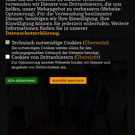
verwenden wir Dienste von Drittanbietern, die uns
Bundestagsabgeordnete Reinhold Sendker
helfen, unser Webangebot zu verbessern (Website-
MdB freute sich über den Rückenwind aus
Optmierung). Für die Verwendung bestimmter
Dienste, benötigen wir Ihre Einwilligung. Ihre
Berlin durch eine überzeugende CDU/CSU in
Einwilligung können Sie jederzeit widerrufen. Weitere
Informationen finden Sie in unserer
der Bundesregierung mit einer
Datenschutzerklärung
.
erfolgreichen und geschätzten Kanzlerin an
Technisch notwendige Cookies (
Übersicht
)
der Spitze.
Die notwendigen Cookies werden allein für den
ordnungsgemäßen Gebrauch der Webseite benötigt.
Cookies von Drittanbietern (
Übersicht
)
Zur Optimierung unserer Webseite binden wir Dienste und
Angebote von Drittanbietern ein.
Alle akzeptieren
Auswahl speichern