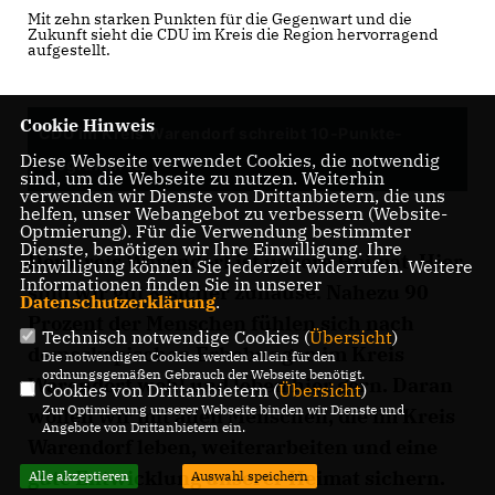
Mit zehn starken Punkten für die Gegenwart und die
Zukunft sieht die CDU im Kreis die Region hervorragend
aufgestellt.
Cookie Hinweis
CDU im Kreis Warendorf schreibt 10-Punkte-
Diese Webseite verwendet Cookies, die notwendig
Programm fort
sind, um die Webseite zu nutzen. Weiterhin
verwenden wir Dienste von Drittanbietern, die uns
helfen, unser Webangebot zu verbessern (Website-
Optmierung). Für die Verwendung bestimmter
Dienste, benötigen wir Ihre Einwilligung. Ihre
Der Kreis Warendorf ist unsere Heimat. Hier
Einwilligung können Sie jederzeit widerrufen. Weitere
Informationen finden Sie in unserer
sind wir gut & sicher zuhause. Nahezu 90
Datenschutzerklärung
.
Prozent der Menschen fühlen sich nach
Technisch notwendige Cookies (
Übersicht
)
demoskopischen Erhebungen im Kreis
Die notwendigen Cookies werden allein für den
ordnungsgemäßen Gebrauch der Webseite benötigt.
Warendorf wohl und leben hier gern. Daran
Cookies von Drittanbietern (
Übersicht
)
Zur Optimierung unserer Webseite binden wir Dienste und
wollen wir mit allen Menschen, die im Kreis
Angebote von Drittanbietern ein.
Warendorf leben, weiterarbeiten und eine
gute Entwicklung unserer Heimat sichern.
Alle akzeptieren
Auswahl speichern