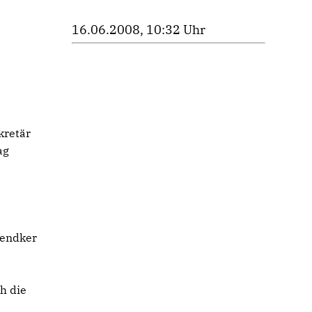
16.06.2008, 10:32 Uhr
kretär
ag
Sendker
h die