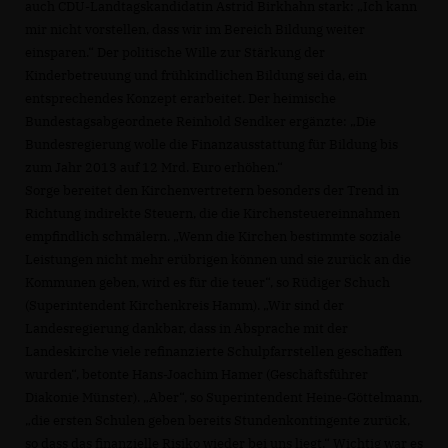
auch CDU-Landtagskandidatin Astrid Birkhahn stark: „Ich kann
mir nicht vorstellen, dass wir im Bereich Bildung weiter
einsparen.“ Der politische Wille zur Stärkung der
Kinderbetreuung und frühkindlichen Bildung sei da, ein
entsprechendes Konzept erarbeitet. Der heimische
Bundestagsabgeordnete Reinhold Sendker ergänzte: „Die
Bundesregierung wolle die Finanzausstattung für Bildung bis
zum Jahr 2013 auf 12 Mrd. Euro erhöhen.“
Sorge bereitet den Kirchenvertretern besonders der Trend in
Richtung indirekte Steuern, die die Kirchensteuereinnahmen
empfindlich schmälern. „Wenn die Kirchen bestimmte soziale
Leistungen nicht mehr erübrigen können und sie zurück an die
Kommunen geben, wird es für die teuer“, so Rüdiger Schuch
(Superintendent Kirchenkreis Hamm). „Wir sind der
Landesregierung dankbar, dass in Absprache mit der
Landeskirche viele refinanzierte Schulpfarrstellen geschaffen
wurden“, betonte Hans-Joachim Hamer (Geschäftsführer
Diakonie Münster). „Aber“, so Superintendent Heine-Göttelmann,
die ersten Schulen geben bereits Stundenkontingente zurück,
so dass das finanzielle Risiko wieder bei uns liegt.“ Wichtig war es