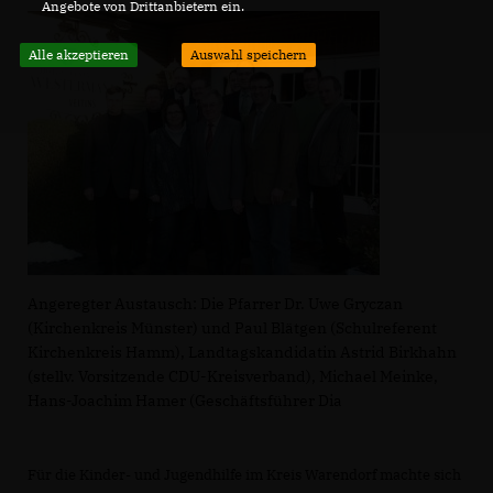
Angebote von Drittanbietern ein.
Alle akzeptieren
Auswahl speichern
Angeregter Austausch: Die Pfarrer Dr. Uwe Gryczan
(Kirchenkreis Münster) und Paul Blätgen (Schulreferent
Kirchenkreis Hamm), Landtagskandidatin Astrid Birkhahn
(stellv. Vorsitzende CDU-Kreisverband), Michael Meinke,
Hans-Joachim Hamer (Geschäftsführer Dia
Für die Kinder- und Jugendhilfe im Kreis Warendorf machte sich