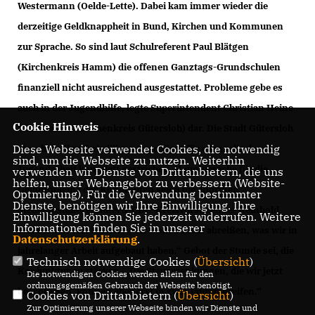
Westermann (Oelde-Lette). Dabei kam immer wieder die
derzeitige Geldknappheit in Bund, Kirchen und Kommunen
zur Sprache. So sind laut Schulreferent Paul Blätgen
(Kirchenkreis Hamm) die offenen Ganztags-Grundschulen
finanziell nicht ausreichend ausgestattet. Probleme gebe es
auch in der Jugendhilfe, legte Superintendent Christian Heine-
Cookie Hinweis
Göttelmann (Kirchenkreis Gütersloh) dar. Die Stadt Gütersloh
Diese Webseite verwendet Cookies, die notwendig
etwa habe ihre freiwilligen Zuschüsse für evangelische
sind, um die Webseite zu nutzen. Weiterhin
Jugendarbeit komplett gestrichen. Hauptursache für die
verwenden wir Dienste von Drittanbietern, die uns
helfen, unser Webangebot zu verbessern (Website-
Geldprobleme der Kommunen seien die enormen
Optmierung). Für die Verwendung bestimmter
Dienste, benötigen wir Ihre Einwilligung. Ihre
Steuerausfälle, erläuterte CDU-Kreisvorsitzender Reinhold
Einwilligung können Sie jederzeit widerrufen. Weitere
Informationen finden Sie in unserer
Sendker. Er versicherte: „Wir wollen nicht abreißen, was wir in
Datenschutzerklärung
.
jahrelanger Arbeit aufgebaut haben.“ Gebot der Stunde sei, die
Technisch notwendige Cookies (
Übersicht
)
Konjunktur zu stärken. „Die Steuersenkungen, die wir jetzt
Die notwendigen Cookies werden allein für den
ordnungsgemäßen Gebrauch der Webseite benötigt.
beschließen, können aber erst in zwei Jahren greifen.“
Cookies von Drittanbietern (
Übersicht
)
Zur Optimierung unserer Webseite binden wir Dienste und