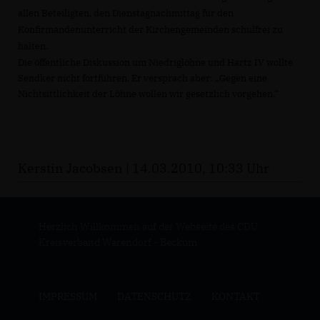
allen Beteiligten, den Dienstagnachmittag für den
Konfirmandenunterricht der Kirchengemeinden schulfrei zu
halten.
Die öffentliche Diskussion um Niedriglöhne und Hartz IV wollte
Sendker nicht fortführen. Er versprach aber: „Gegen eine
Nichtsittlichkeit der Löhne wollen wir gesetzlich vorgehen.“
Kerstin Jacobsen | 14.03.2010, 10:33 Uhr
Herzlich Willkommen auf der Webseite des CDU
Kreisverband Warendorf - Beckum
IMPRESSUM
DATENSCHUTZ
KONTAKT