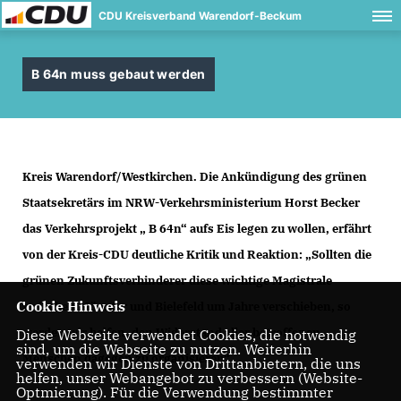
CDU Kreisverband Warendorf-Beckum
B 64n muss gebaut werden
Kreis Warendorf/Westkirchen.
Die Ankündigung des grünen
Staatsekretärs im NRW-Verkehrsministerium Horst Becker
das Verkehrsprojekt „ B 64n“ aufs Eis legen zu wollen, erfährt
von der Kreis-CDU deutliche Kritik und Reaktion: „Sollten die
grünen Zukunftsverhinderer diese wichtige Magistrale
Cookie Hinweis
zwischen Münster und Bielefeld um Jahre verschieben, so
werden wir helfen, den Widerstand aller betroffenen
Diese Webseite verwendet Cookies, die notwendig
sind, um die Webseite zu nutzen. Weiterhin
Menschen dagegen zu organisieren“.
verwenden wir Dienste von Drittanbietern, die uns
helfen, unser Webangebot zu verbessern (Website-
Optmierung). Für die Verwendung bestimmter