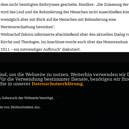
dem nicht benötigten Embryonen geschehe. Sendker: „Die Zulassung der
wird das Leid und die Behinderung des Menschen nicht ausschließen kö
womöglich aber mit Blick auf die Menschen mit Behinderung eine
Werteverschiebung bewirken“.
Weibischof Zekorn informierte abschließend über den aktuellen Dialog v
Kirche und Theologen. Im Anschluss wurde auch über das Momorandum 
2011 – ein notwendiger Aufbruch“ diskutiert.
nd, um die Webseite zu nutzen. Weiterhin verwenden wir Di
r die Verwendung bestimmter Dienste, benötigen wir Ihre 
CDU Nordrhein-Westfalen
 Sie in unserer
Datenschutzerklärung
.
CDU Deutschlands
Gebrauch der Webseite benötigt.
e von Drittanbietern ein.