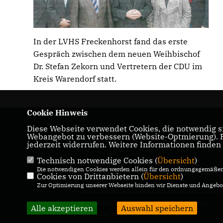
In der LVHS Freckenhorst fand das erste
Gespräch zwischen dem neuen Weihbischof
Dr. Stefan Zekorn und Vertretern der CDU im
Kreis Warendorf statt.
Cookie Hinweis
Herzlich Willkommen auf der Webseite des
Diese Webseite verwendet Cookies, die notwendig si
Webangebot zu verbessern (Website-Optmierung). Fü
CDU Kreisverband Warendorf - Beckum
jederzeit widerrufen. Weitere Informationen finden
Technisch notwendige Cookies (
Übersicht
)
IMPRESSUM
DATENSCHUTZ
Die notwendigen Cookies werden allein für den ordnungsgemäßen 
KONTAKT
Cookies von Drittanbietern (
Übersicht
)
Zur Optimierung unserer Webseite binden wir Dienste und Angebot
© 2026 CDU Kreisverband Warendorf-Beckum
Alle akzeptieren
Auswahl speichern
Alle Rechte vorbehalten.