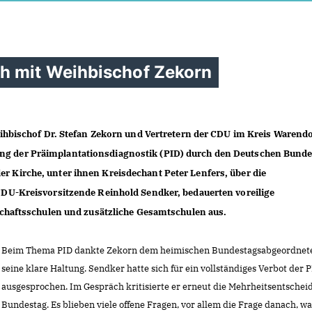
h mit Weihbischof Zekorn
hbischof Dr. Stefan Zekorn und Vertretern der CDU im Kreis Warendo
sung der Präimplantationsdiagnostik (PID) durch den Deutschen Bunde
der Kirche, unter ihnen Kreisdechant Peter Lenfers, über die
U-Kreisvorsitzende Reinhold Sendker, bedauerten voreilige
haftsschulen und zusätzliche Gesamtschulen aus.
Beim Thema PID dankte Zekorn dem heimischen Bundestagsabgeordnete
seine klare Haltung. Sendker hatte sich für ein vollständiges Verbot der 
ausgesprochen. Im Gespräch kritisierte er erneut die Mehrheitsentschei
Bundestag. Es blieben viele offene Fragen, vor allem die Frage danach, wa