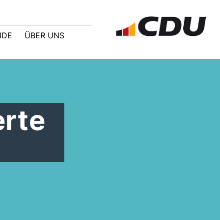
NDE
ÜBER UNS
erte