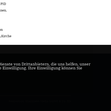
 PID
nnen,
on
„Kirche
enste von Drittanbietern, die uns helfen, unser
Einwilligung. Ihre Einwilligung können Sie
Realisation: Sharkness Media GmbH & Co. KG