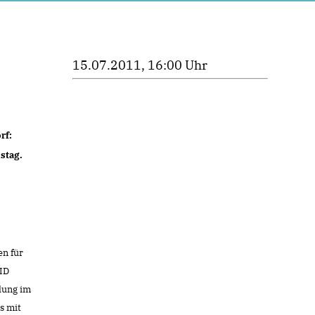
15.07.2011, 16:00 Uhr
rf:
stag.
n für
PID
dung im
s mit