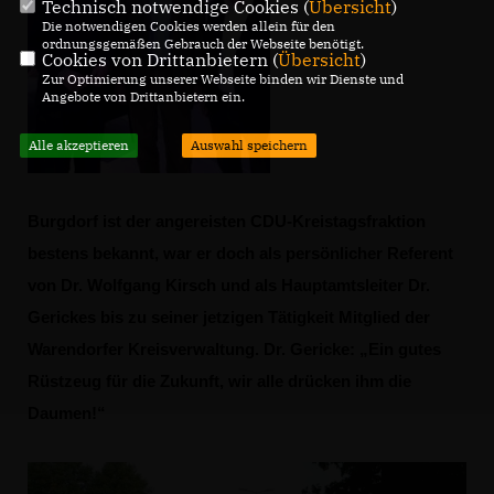
Technisch notwendige Cookies (
Übersicht
)
Die notwendigen Cookies werden allein für den
ordnungsgemäßen Gebrauch der Webseite benötigt.
Cookies von Drittanbietern (
Übersicht
)
Zur Optimierung unserer Webseite binden wir Dienste und
Angebote von Drittanbietern ein.
Alle akzeptieren
Auswahl speichern
Burgdorf ist der angereisten CDU-Kreistagsfraktion
bestens bekannt, war er doch als persönlicher Referent
von Dr. Wolfgang Kirsch und als Hauptamtsleiter Dr.
Gerickes bis zu seiner jetzigen Tätigkeit Mitglied der
Warendorfer Kreisverwaltung. Dr. Gericke: „Ein gutes
Rüstzeug für die Zukunft, wir alle drücken ihm die
Daumen!“