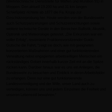
(Wehrtechnische Dienststelle für Waffen und Munition 91) in
Meppen. Den aktuell 19.200 ha und 31 km langen
Schießplatz richtete ab 1877 die Fa. Krupp zur
Geschützerprobung her. Heute werden von der Bundeswehr
auch Schutzpanzerungen und Schutzeinrichtungen sowie
weitere technische Geräte in den Bereichen Ballistik, Akustik,
Optronik und Meteorologie getestet. „Die Exkursion war ein
voller Erfolg“, resümierte Fraktionsvorsitzender Guido
Gutsche die Fahrt, “zeigt sie doch, wie mit geeigneten
konzertierten Maßnahmen und einer gut funktionierenden
Verwaltung nebst engagierten arbeitswilligen Menschen ein
rückständiges Gebiet innerhalb kurzer Zeit mit an die Spitze
rücken kann. Darüber hinaus war es uns ein Anliegen, die
Bundeswehr zu besuchen und Einblick in deren Arbeitsfelder
zu erlangen. Denn nur eine gut funktionierende
Landesverteidigung und der Wille, unser Land auch zu
verteidigen, können uns und jedem Einzelnen die Freiheit und
unseren Lebensstil bewahren.“