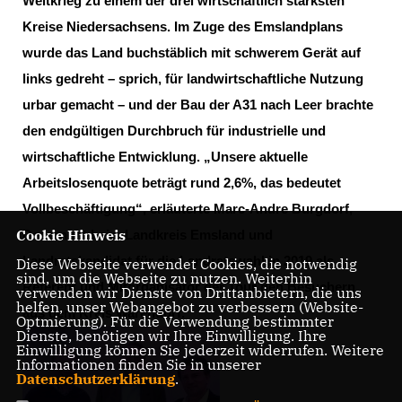
Weltkrieg zu einem der drei wirtschaftlich stärksten
Kreise Niedersachsens. Im Zuge des Emslandplans
wurde das Land buchstäblich mit schwerem Gerät auf
links gedreht – sprich, für landwirtschaftliche Nutzung
urbar gemacht – und der Bau der A31 nach Leer brachte
den endgültigen Durchbruch für industrielle und
wirtschaftliche Entwicklung. „Unsere aktuelle
Arbeitslosenquote beträgt rund 2,6%, das bedeutet
Vollbeschäftigung“, erläuterte Marc-Andre Burgdorf,
Cookie Hinweis
Dezernent beim Landkreis Emsland und
Landratskandidat für die Landratswahl in 2019 als
Diese Webseite verwendet Cookies, die notwendig
sind, um die Webseite zu nutzen. Weiterhin
Referent und Mitorganisator der Tour den Besuchern
verwenden wir Dienste von Drittanbietern, die uns
helfen, unser Webangebot zu verbessern (Website-
aus dem Kreis Warendorf.
Optmierung). Für die Verwendung bestimmter
Dienste, benötigen wir Ihre Einwilligung. Ihre
Einwilligung können Sie jederzeit widerrufen. Weitere
Informationen finden Sie in unserer
Datenschutzerklärung
.